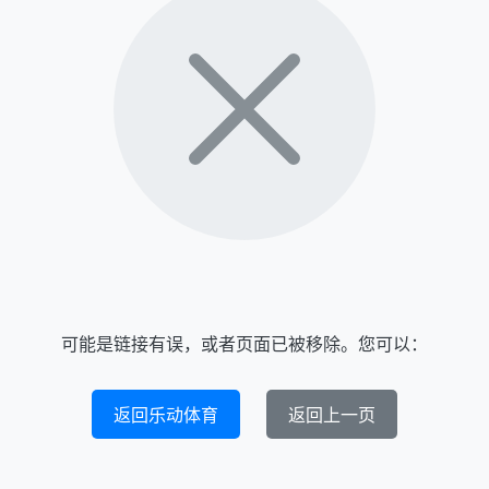
可能是链接有误，或者页面已被移除。您可以：
返回乐动体育
返回上一页