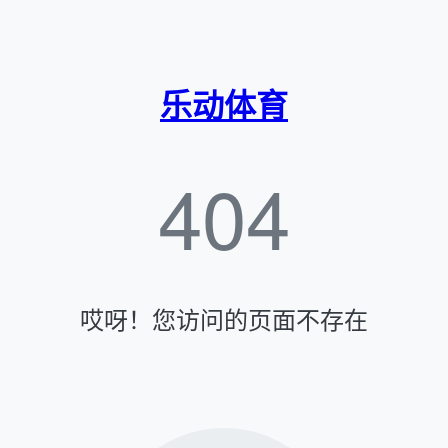
乐动体育
404
哎呀！您访问的页面不存在