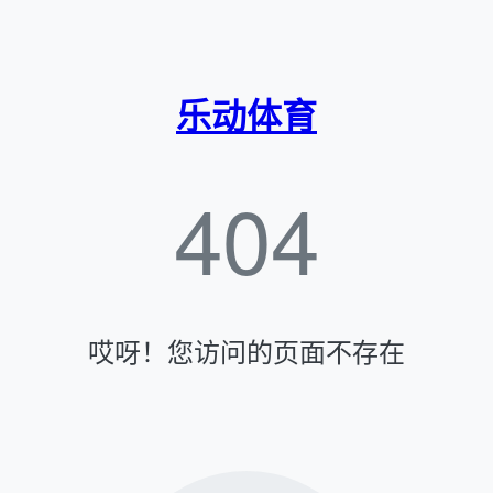
乐动体育
404
哎呀！您访问的页面不存在